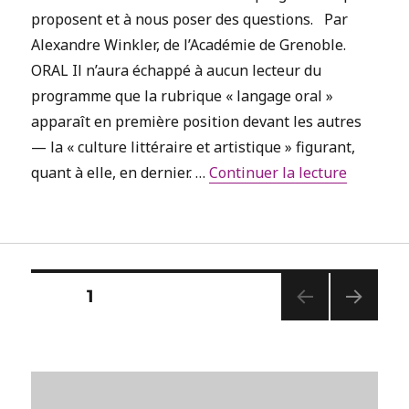
proposent et à nous poser des questions. Par
Alexandre Winkler, de l’Académie de Grenoble.
ORAL Il n’aura échappé à aucun lecteur du
programme que la rubrique « langage oral »
apparaît en première position devant les autres
— la « culture littéraire et artistique » figurant,
de « Les 
quant à elle, en dernier. …
Continuer la lecture
Pagination
PAGE
1
PAG
des
E
SUIV
publications
ANT
E