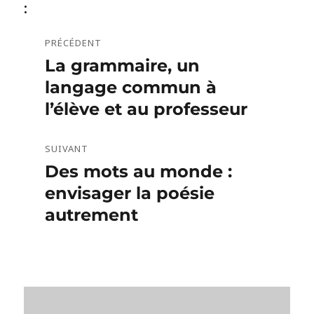
:
PRÉCÉDENT
Navigation
La grammaire, un
Publication
de
précédente :
langage commun à
l’article
l’élève et au professeur
SUIVANT
Des mots au monde :
Publication
suivante :
envisager la poésie
autrement