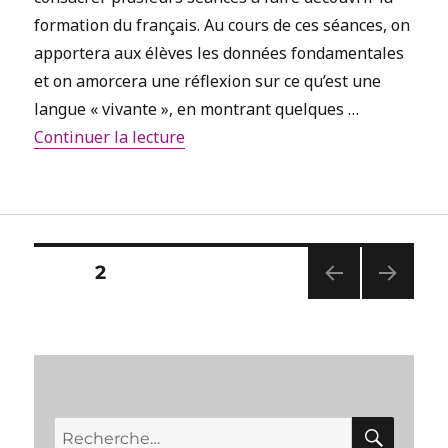
formation du français. Au cours de ces séances, on
apportera aux élèves les données fondamentales
et on amorcera une réflexion sur ce qu’est une
langue « vivante », en montrant quelques …
de « Le français ou les français ? R
Continuer la lecture
Pagination
PAGE
2
PAG
PAG
des
E
E
PRÉ
SUIV
publications
CÉD
ANT
ENT
E
E
RECH
Recherche