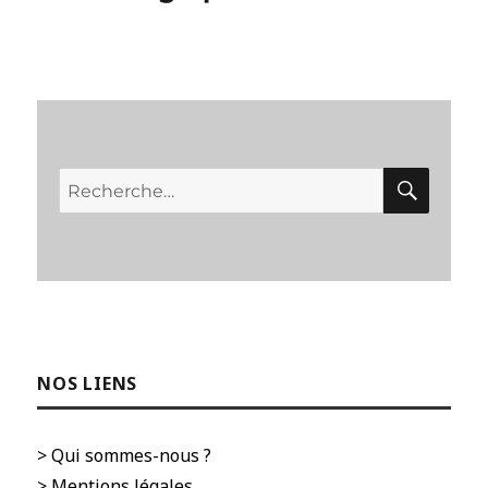
RECH
Recherche
pour :
NOS LIENS
> Qui sommes-nous ?
> Mentions légales