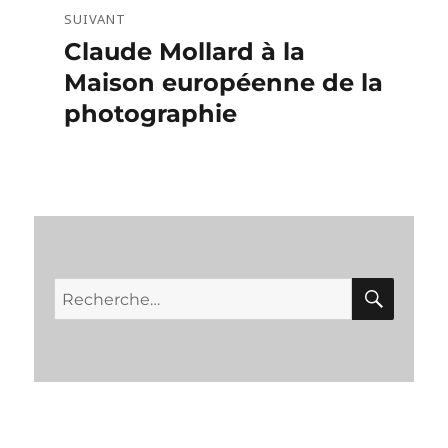
SUIVANT
Claude Mollard à la
Publication
suivante :
Maison européenne de la
photographie
RECH
Recherche
pour :